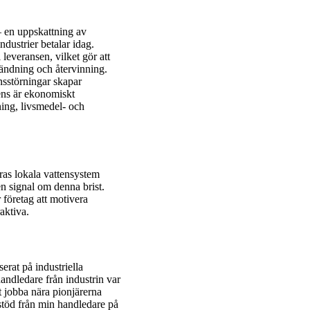
 – en uppskattning av
ndustrier betalar idag.
 leveransen, vilket gör att
nvändning och återvinning.
ansstörningar skapar
iens är ekonomiskt
ning, livsmedel- och
as lokala vattensystem
gen signal om denna brist.
 företag att motivera
aktiva.
erat på industriella
ndledare från industrin var
t jobba nära pionjärerna
stöd från min handledare på