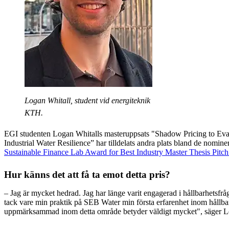
Logan Whitall, student vid energiteknik
KTH.
EGI studenten Logan Whitalls masteruppsats "Shadow Pricing to Eval
Industrial Water Resilience” har tilldelats andra plats bland de nominer
Sustainable Finance Lab Award for Best Industry Master Thesis Pitc
Hur känns det att få ta emot detta pris?
– Jag är mycket hedrad. Jag har länge varit engagerad i hållbarhetsfrå
tack vare min praktik på SEB Water min första erfarenhet inom hållbar 
uppmärksammad inom detta område betyder väldigt mycket", säger L