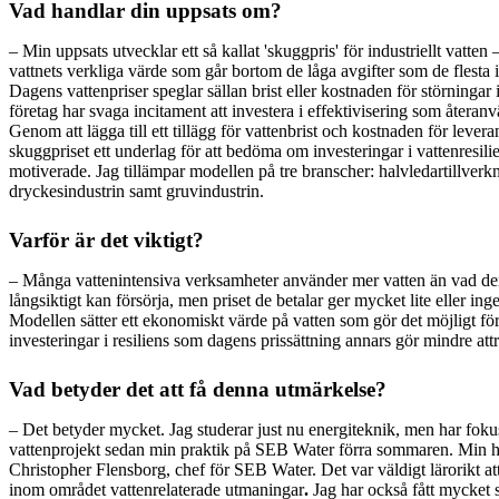
Vad handlar din uppsats om?
– Min uppsats utvecklar ett så kallat 'skuggpris' för industriellt vatten
vattnets verkliga värde som går bortom de låga avgifter som de flesta i
Dagens vattenpriser speglar sällan brist eller kostnaden för störningar i
företag har svaga incitament att investera i effektivisering som återa
Genom att lägga till ett tillägg för vattenbrist och kostnaden för lever
skuggpriset ett underlag för att bedöma om investeringar i vattenresil
motiverade. Jag tillämpar modellen på tre branscher: halvledartillverk
dryckesindustrin samt gruvindustrin.
Varför är det viktigt?
– Många vattenintensiva verksamheter använder mer vatten än vad der
långsiktigt kan försörja, men priset de betalar ger mycket lite eller in
Modellen sätter ett ekonomiskt värde på vatten som gör det möjligt för
investeringar i resiliens som dagens prissättning annars gör mindre attr
Vad betyder det att få denna utmärkelse?
– Det betyder mycket. Jag studerar just nu energiteknik, men har fokus
vattenprojekt sedan min praktik på SEB Water förra sommaren. Min ha
Christopher Flensborg, chef för SEB Water. Det var väldigt lärorikt at
inom området vattenrelaterade utmaningar
.
Jag har också fått mycket 