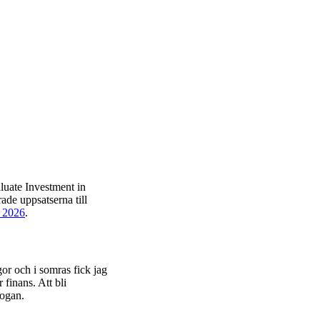
uate Investment in
ade uppsatserna till
h 2026
.
gor och i somras fick jag
finans. Att bli
ogan.