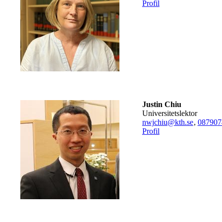
Profil
Justin Chiu
universitetslektor
nwjchiu@kth.se
,
08790
7
Profil