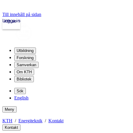
Till innehåll på sidan
Logga in
kth.se
Utbildning
Forskning
Samverkan
Om KTH
Bibliotek
Sök
English
Meny
KTH
Energiteknik
Kontakt
Kontakt