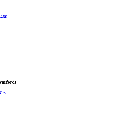
7460
varfordt
616