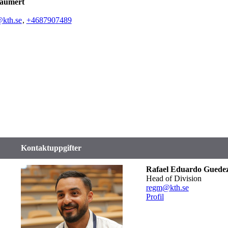
aumert
@kth.se
,
+468790
7489
Kontaktuppgifter
Rafael Eduardo Guede
Head of Division
regm@kth.se
Profil