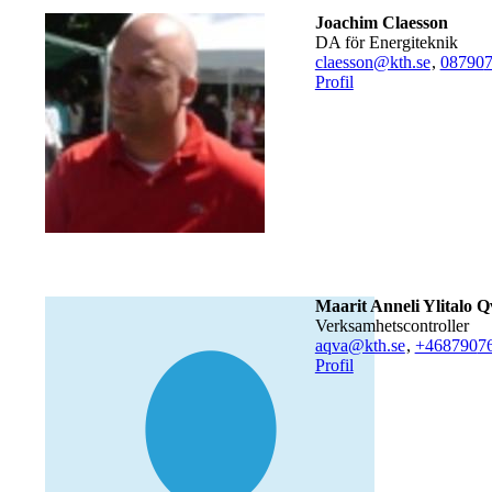
Joachim Claesson
DA för Energiteknik
claesson@kth.se
,
08790
Profil
Maarit Anneli Ylitalo Q
verksamhetscontroller
aqva@kth.se
,
+468790
7
Profil