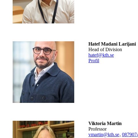
Hatef Madani Larijani
Head of Division
hatef@kth.se
Profil
Viktoria Martin
professor
vmartin@kth.se
,
08790
7