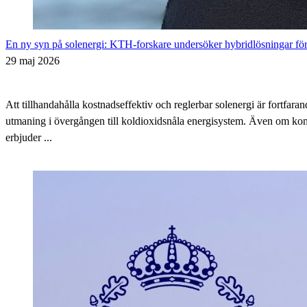
En ny syn på solenergi: KTH-forskare undersöker hybridlösningar för
29 maj 2026
Att tillhandahålla kostnadseffektiv och reglerbar solenergi är fortfar
utmaning i övergången till koldioxidsnåla energisystem. Även om kon
erbjuder ...