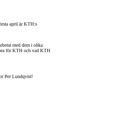
örsta april är KTH:s
arbetat med dem i olika
är bra för KTH och vad KTH
sor Per Lundqvist!