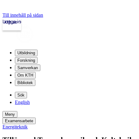
Till innehåll på sidan
Logga in
kth.se
Utbildning
Forskning
Samverkan
Om KTH
Bibliotek
Sök
English
Meny
Examensarbete
Energiteknik