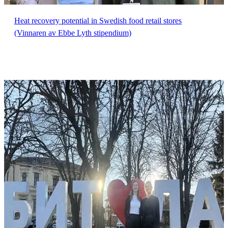
Heat recovery potential in Swedish food retail stores
(Vinnaren av Ebbe Lyth stipendium)