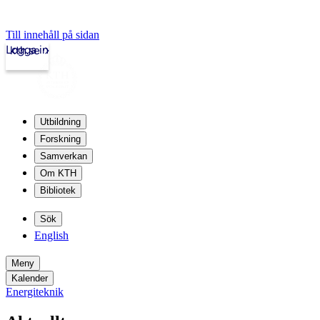
Till innehåll på sidan
Logga in
kth.se
Utbildning
Forskning
Samverkan
Om KTH
Bibliotek
Sök
English
Meny
Kalender
Energiteknik