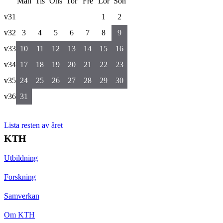
Mån
Tis
Ons
Tor
Fre
Lör
Sön
v31
1
2
v32
3
4
5
6
7
8
9
v33
10
11
12
13
14
15
16
v34
17
18
19
20
21
22
23
v35
24
25
26
27
28
29
30
v36
31
Lista resten av året
KTH
Utbildning
Forskning
Samverkan
Om KTH