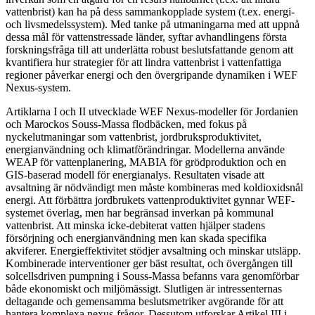
vattenbrist) kan ha på dess sammankopplade system (t.ex. energi-
och livsmedelssystem). Med tanke på utmaningarna med att uppnå
dessa mål för vattenstressade länder, syftar avhandlingens första
forskningsfråga till att underlätta robust beslutsfattande genom att
kvantifiera hur strategier för att lindra vattenbrist i vattenfattiga
regioner påverkar energi och den övergripande dynamiken i WEF
Nexus-system.
Artiklarna I och II utvecklade WEF Nexus-modeller för Jordanien
och Marockos Souss-Massa flodbäcken, med fokus på
nyckelutmaningar som vattenbrist, jordbruksproduktivitet,
energianvändning och klimatförändringar. Modellerna använde
WEAP för vattenplanering, MABIA för grödproduktion och en
GIS-baserad modell för energianalys. Resultaten visade att
avsaltning är nödvändigt men måste kombineras med koldioxidsnål
energi. Att förbättra jordbrukets vattenproduktivitet gynnar WEF-
systemet överlag, men har begränsad inverkan på kommunal
vattenbrist. Att minska icke-debiterat vatten hjälper stadens
försörjning och energianvändning men kan skada specifika
akviferer. Energieffektivitet stödjer avsaltning och minskar utsläpp.
Kombinerade interventioner ger bäst resultat, och övergången till
solcellsdriven pumpning i Souss-Massa befanns vara genomförbar
både ekonomiskt och miljömässigt. Slutligen är intressenternas
deltagande och gemensamma beslutsmetriker avgörande för att
hantera komplexa nexus-frågor. Dessutom utforskar Artikel III i