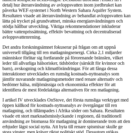
detalj hur återanvändning av avloppsvatten inom jordbruket kan
påverka WEF-systemet i North Western Sahara Aquifer System.
Resultaten visade att återanvändning av behandlat avloppsvatten kan
lätta på trycket på grundvattnet, minska energianvändningen och
stödja hållbar utveckling. Viktiga rekommendationer inkluderar
bättre vattenprissättning, effektiv bevattning och decentraliserad
avloppsvattenrening.
Det andra forskningsämnet fokuserar på frågan om att uppnå
universell tillgång till ren matlagningsenergi. Cirka 2,1 miljarder
människor förlitar sig fortfarande på förorenande bränslen, vilket
leder till allvarliga hälsorisker, tidsbördor (särskilt för kvinnor och
barn), avskogning och klimatförändringar. För att fånga dessa
interaktioner utvecklades en rumslig kostnads-nyttoanalys som
jämför nuvarande matlagningsmetoder med renare alternativ och
bedömer hälsa, miljömässiga och ekonomiska effekter för att
identifiera de mest fördelaktiga alternativen för ren matlagning.
I artikel IV utvecklades OnStove, det första rumsliga verktyget med
öppen källkod för kostnads-nyttoanalys av övergångar till ren
matlagning, och tillämpades i Afrika söder om Sahara. Resultaten
visade ett stort marknadsmisslyckande i regionen, då traditionell
användning av biomassa för matlagning är dominerande trots att den
erbjuder lägst social nytta. Att byta till renare spismixar skulle ge
stora vinster, men kräver riktat politiskt stöd. Dessutom utökas