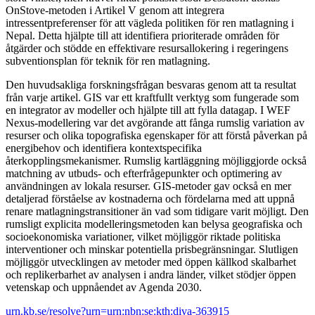
OnStove-metoden i Artikel V genom att integrera
intressentpreferenser för att vägleda politiken för ren matlagning i
Nepal. Detta hjälpte till att identifiera prioriterade områden för
åtgärder och stödde en effektivare resursallokering i regeringens
subventionsplan för teknik för ren matlagning.
Den huvudsakliga forskningsfrågan besvaras genom att ta resultat
från varje artikel. GIS var ett kraftfullt verktyg som fungerade som
en integrator av modeller och hjälpte till att fylla datagap. I WEF
Nexus-modellering var det avgörande att fånga rumslig variation av
resurser och olika topografiska egenskaper för att förstå påverkan på
energibehov och identifiera kontextspecifika
återkopplingsmekanismer. Rumslig kartläggning möjliggjorde också
matchning av utbuds- och efterfrågepunkter och optimering av
användningen av lokala resurser. GIS-metoder gav också en mer
detaljerad förståelse av kostnaderna och fördelarna med att uppnå
renare matlagningstransitioner än vad som tidigare varit möjligt. Den
rumsligt explicita modelleringsmetoden kan belysa geografiska och
socioekonomiska variationer, vilket möjliggör riktade politiska
interventioner och minskar potentiella prisbegränsningar. Slutligen
möjliggör utvecklingen av metoder med öppen källkod skalbarhet
och replikerbarhet av analysen i andra länder, vilket stödjer öppen
vetenskap och uppnåendet av Agenda 2030.
urn.kb.se/resolve?urn=urn:nbn:se:kth:diva-363915