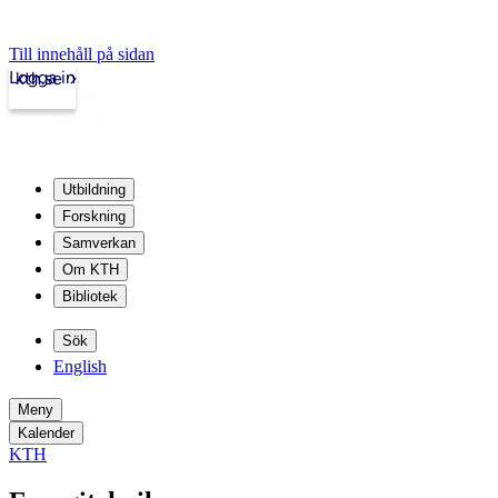
Till innehåll på sidan
Logga in
kth.se
Utbildning
Forskning
Samverkan
Om KTH
Bibliotek
Sök
English
Meny
Kalender
KTH