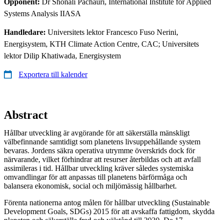
Opponent:
Dr Shonali Pachauri, International Institute for Applied
Systems Analysis IIASA
Handledare:
Universitets lektor Francesco Fuso Nerini,
Energisystem, KTH Climate Action Centre, CAC; Universitets
lektor Dilip Khatiwada, Energisystem
Exportera till kalender
Abstract
Hållbar utveckling är avgörande för att säkerställa mänskligt
välbefinnande samtidigt som planetens livsuppehållande system
bevaras. Jordens säkra operativa utrymme överskrids dock för
närvarande, vilket förhindrar att resurser återbildas och att avfall
assimileras i tid. Hållbar utveckling kräver således systemiska
omvandlingar för att anpassas till planetens bärförmåga och
balansera ekonomisk, social och miljömässig hållbarhet.
Förenta nationerna antog målen för hållbar utveckling (Sustainable
Development Goals, SDGs) 2015 för att avskaffa fattigdom, skydda