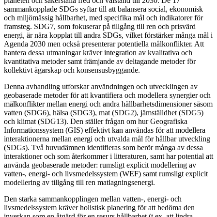
planeten och säkerställa fred och välstånd till 2030. De 17
sammankopplade SDGs syftar till att balansera social, ekonomisk
och miljömässig hållbarhet, med specifika mål och indikatorer för
framsteg. SDG7, som fokuserar på tillgång till ren och prisvärd
energi, är nära kopplat till andra SDGs, vilket förstärker många mål i
Agenda 2030 men också presenterar potentiella målkonflikter. Att
hantera dessa utmaningar kräver integration av kvalitativa och
kvantitativa metoder samt främjande av deltagande metoder för
kollektivt ägarskap och konsensusbyggande.
Denna avhandling utforskar användningen och utvecklingen av
geobaserade metoder för att kvantifiera och modellera synergier och
målkonflikter mellan energi och andra hållbarhetsdimensioner såsom
vatten (SDG6), hälsa (SDG3), mat (SDG2), jämställdhet (SDG5)
och klimat (SDG13). Den ställer frågan om hur Geografiska
Informationssystem (GIS) effektivt kan användas för att modellera
interaktionerna mellan energi och utvalda mål för hållbar utveckling
(SDGs). Två huvudämnen identifieras som berör många av dessa
interaktioner och som återkommer i litteraturen, samt har potential att
använda geobaserade metoder: rumsligt explicit modellering av
vatten-, energi- och livsmedelssystem (WEF) samt rumsligt explicit
modellering av tillgång till ren matlagningsenergi.
Den starka sammankopplingen mellan vatten-, energi- och
livsmedelssystem kräver holistisk planering för att bedöma den
inverkan som en åtgärd för en resurs hållbarhet (t.ex. att lindra