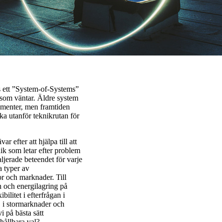
s ett ”System-of-Systems”
 som väntar. Äldre system
nsumenter, men framtiden
ka utanför teknikrutan för
r efter att hjälpa till att
ik som letar efter problem
aljerade beteendet för varje
 typer av
r och marknader. Till
n och energilagring på
ilitet i efterfrågan i
. i stormarknader och
i på bästa sätt
hållbara val?