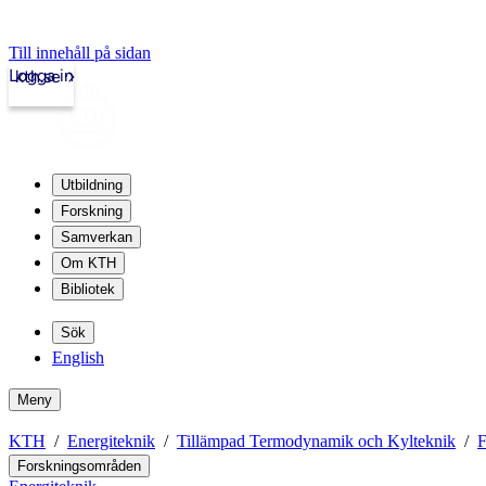
Till innehåll på sidan
Logga in
kth.se
Utbildning
Forskning
Samverkan
Om KTH
Bibliotek
Sök
English
Meny
KTH
Energiteknik
Tillämpad Termodynamik och Kylteknik
F
Forskningsområden