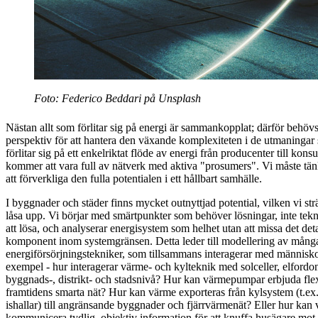
Foto: Federico Beddari på Unsplash
Nästan allt som förlitar sig på energi är sammankopplat; därför behöv
perspektiv för att hantera den växande komplexiteten i de utmaningar
förlitar sig på ett enkelriktat flöde av energi från producenter till ko
kommer att vara full av nätverk med aktiva "prosumers". Vi måste tän
att förverkliga den fulla potentialen i ett hållbart samhälle.
I byggnader och städer finns mycket outnyttjad potential, vilken vi sträva
låsa upp. Vi börjar med smärtpunkter som behöver lösningar, inte tekn
att lösa, och analyserar energisystem som helhet utan att missa det det
komponent inom systemgränsen. Detta leder till modellering av många
energiförsörjningstekniker, som tillsammans interagerar med människo
exempel - hur interagerar värme- och kylteknik med solceller, elfordo
byggnads-, distrikt- och stadsnivå? Hur kan värmepumpar erbjuda flexib
framtidens smarta nät? Hur kan värme exporteras från kylsystem (t.ex
ishallar) till angränsande byggnader och fjärrvärmenät? Eller hur kan v
kommunicera tydlig, objektiv information för att knuffa husägare mot 