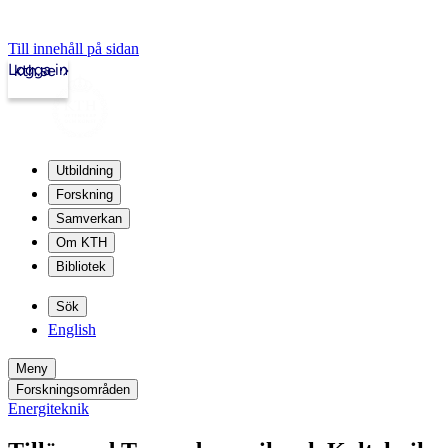
Till innehåll på sidan
Logga in
kth.se
Utbildning
Forskning
Samverkan
Om KTH
Bibliotek
Sök
English
Meny
Forskningsområden
Energiteknik