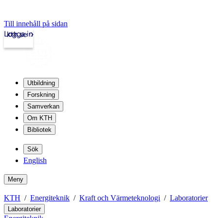
Till innehåll på sidan
Logga in
kth.se
Utbildning
Forskning
Samverkan
Om KTH
Bibliotek
Sök
English
Meny
KTH
Energiteknik
Kraft och Värmeteknologi
Laboratorier
Laboratorier