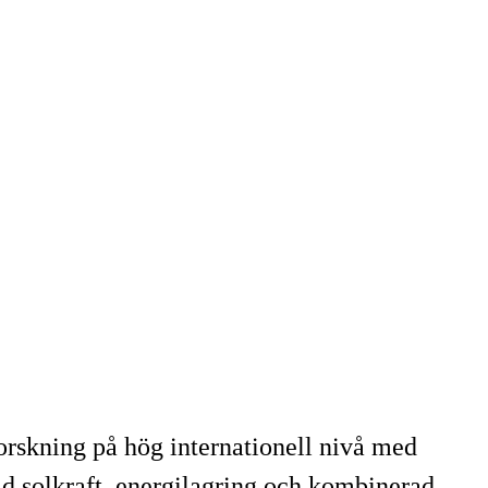
orskning på hög internationell nivå med
ad solkraft, energilagring och kombinerad