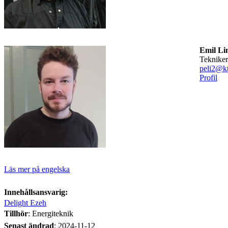
Emil Li
tekniker
peli2@kt
Profil
Läs mer på engelska
Innehållsansvarig:
Delight Ezeh
Tillhör
: Energiteknik
Senast ändrad
:
2024-11-12