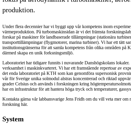
produktion.
Under flera decennier har vi byggt upp vår kompetens inom experimen
värmeproduktion. På turbomaskinsidan är vi det främsta forskningsla
forskar på maskiner för landbaserade tillämpningar (stationära turbiner
transporttillämpningar (flygmotorer, marina turbiner). Vi har ett tätt s
institutionsgränserna för att samla kompetens från olika områden på 
därmed skapa en unik forksningsmiljö.
Laboratoriet har tidigare funnits i nuvarande Danshögskolans lokaler.
verksamhet i maskinkvarteret. Vi har ett framstående repertoar av expe
det enda laboratoriet på KTH som kan genomföra supersonisk provning
vår för Sverige unika solmodul alstras koncentrerad och riktad uppvär
grader Celsius och används i forskningen kring högtemperatursolmotta
har en infrastruktur för att hantera höga tryck och temperaturer, gassy
Kontakta gärna vår labbansvarige Jens Fridh om du vill veta mer om m
forskning här.
System