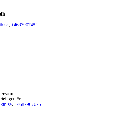
idh
h.se
,
+468790
7482
tersson
orieingenjör
@kth.se
,
+468790
7675