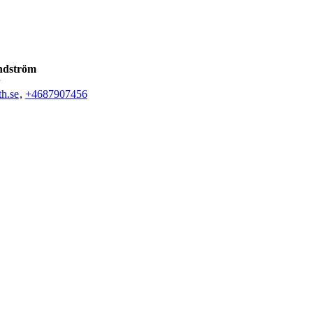
ndström
h.se
,
+468790
7456