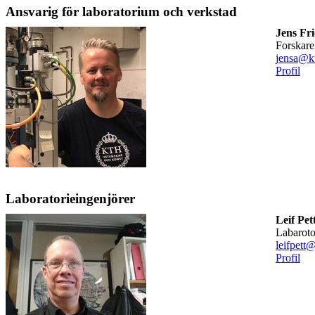
Ansvarig för laboratorium och verkstad
Jens Fr
forskare
jensa@kt
Profil
Laboratorieingenjörer
Leif Pet
labarot
leifpett
Profil