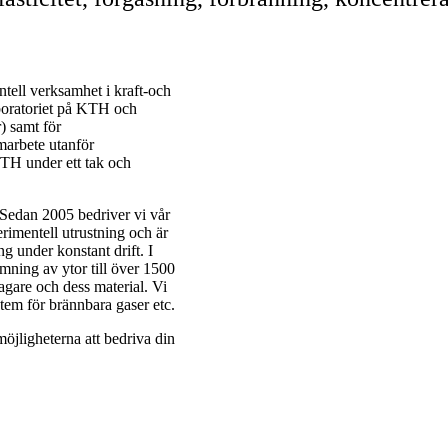
tell verksamhet i kraft-och
boratoriet på KTH och
) samt för
amarbete utanför
KTH under ett tak och
 Sedan 2005 bedriver vi vår
rimentell utrustning och är
 under konstant drift. I
mning av ytor till över 1500
gare och dess material. Vi
stem för brännbara gaser etc.
öjligheterna att bedriva din