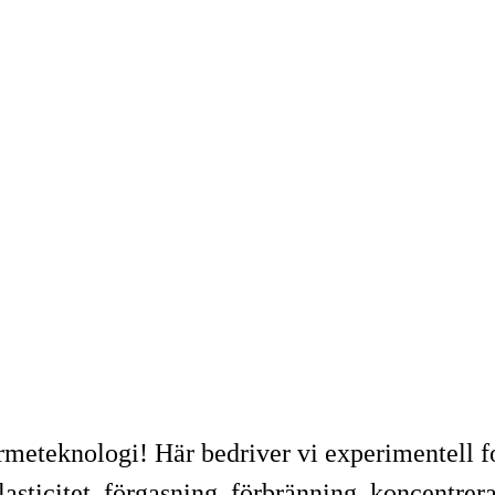
rmeteknologi! Här bedriver vi experimentell f
asticitet, förgasning, förbränning, koncentrer