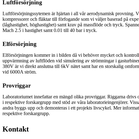
Luftförsörjning
Luftförsörjningssytemen är hjärtan i all vår aerodynamisk provning. Vi
kompressorer och fläktar till förfogande som vi väljer baserad på exp
(låghastighet, höghastighet) samt krav på massflöde och tryck. Spanne
Mach 2.5 i hastighet samt 0.01 till 40 bar i tryck.
Elförsörjning
Elförsörjningen kommer in i bilden då vi behöver mycket och kontroll
uppvärmning av luftflöden vid simulering av strömningar i gasturbine
380V är vi direkt anslutna till 6kV nätet samt har en storskalig om
vid 6000A ström.
Provriggar
Laboratoriumet innefattar en mängd olika provriggar. Riggarna drivs o
i respektive forskargrupp med stöd av våra laboratorieingenjörer. Vis
andra byggs upp och demonteras i ett projekts livscykel. Mer informa
respektive forskargrupp.
Kontakt