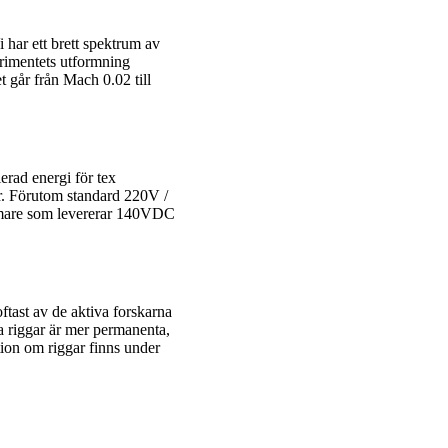
 har ett brett spektrum av
erimentets utformning
t går från Mach 0.02 till
erad energi för tex
r. Förutom standard 220V /
formare som levererar 140VDC
ftast av de aktiva forskarna
sa riggar är mer permanenta,
tion om riggar finns under