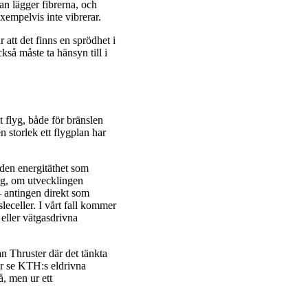
n lägger fibrerna, och
xempelvis inte vibrerar.
att det finns en sprödhet i
kså måste ta hänsyn till i
t flyg, både för bränslen
 storlek ett flygplan har
t den energitäthet som
yg, om utvecklingen
– antingen direkt som
leceller. I vårt fall kommer
 eller vätgasdrivna
n Thruster där det tänkta
får se KTH:s eldrivna
å, men ur ett