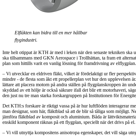
Elfläkten kan bidra till en mer hållbar
flygindustri.
Inte helt otippat är KTH är med i leken när den senaste tekniken ska 
ska tillsammans med GKN Aerospace i Trollhättan, ta fram ett alternati
plan som hittills varit en vanlig lösning för framdrivning av elflygpla
– Vi utvecklar en eldriven fläkt, vilket är fördelaktigt ur fler perspektiv
mindre - de flesta som åkt ett propellerplan vet hur den upplevelsen är
lättare att placera motorn på andra ställen på flygplanskroppen än und
skyddad av ett hölje är också säkrare ifall det blir ett motorhaveri, säg
den just nu tre man starka forskargruppen på Institutionen för Energit
Det KTH:s forskare är riktigt vassa på är hur luftflöden interagerar 
man designar, som här, fläktblad så att de blir så tåliga som möjligt.
jämföra fläktblad av komposit och aluminium. Båda är lättviktsmateria
enskild komponent räknas på ett flygplan, speciellt när det drivs på el.
– Vi vill utnyttja kompositens anisotropa egenskaper, det vill säga utnyt