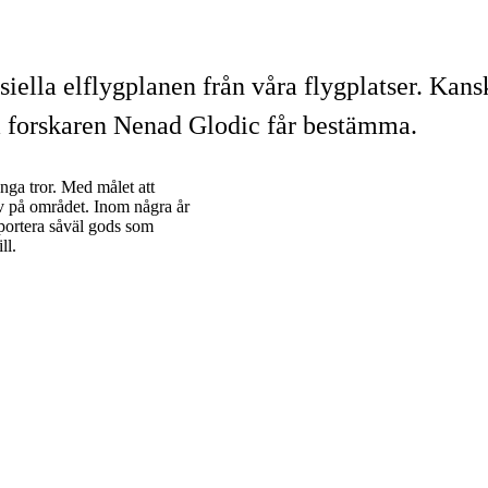
ella elflygplanen från våra flygplatser. Kanske
om forskaren Nenad Glodic får bestämma.
ga tror. Med målet att
liv på området. Inom några år
nsportera såväl gods som
ll.