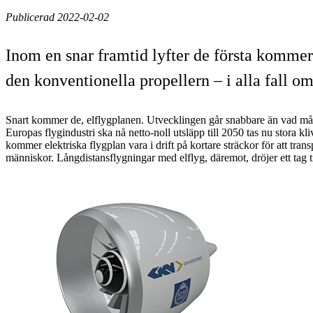
Publicerad 2022-02-02
Inom en snar framtid lyfter de första kommersi
den konventionella propellern – i alla fall 
Snart kommer de, elflygplanen. Utvecklingen går snabbare än vad mån
Europas flygindustri ska nå netto-noll utsläpp till 2050 tas nu stora k
kommer elektriska flygplan vara i drift på kortare sträckor för att tra
människor. Långdistansflygningar med elflyg, däremot, dröjer ett tag ti