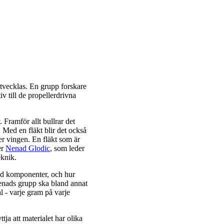
utvecklas. En grupp forskare
v till de propellerdrivna
n.
. Framför allt bullrar det
. Med en fläkt blir det också
er vingen. En fläkt som är
er
Nenad Glodic
, som leder
eknik.
med komponenter, och hur
 Nenads grupp ska bland annat
l - varje gram på varje
tja att materialet har olika