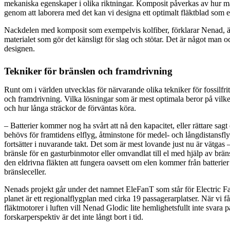
mekaniska egenskaper i olika riktningar. Komposit påverkas av hur ma
genom att laborera med det kan vi designa ett optimalt fläktblad som e
Nackdelen med komposit som exempelvis kolfiber, förklarar Nenad, är 
materialet som gör det känsligt för slag och stötar. Det är något man oc
designen.
Tekniker för bränslen och framdrivning
Runt om i världen utvecklas för närvarande olika tekniker för fossilfrit
och framdrivning. Vilka lösningar som är mest optimala beror på vilken
och hur långa sträckor de förväntas köra.
– Batterier kommer nog ha svårt att nå den kapacitet, eller rättare sag
behövs för framtidens elflyg, åtminstone för medel- och långdistansfl
fortsätter i nuvarande takt. Det som är mest lovande just nu är vätgas 
bränsle för en gasturbinmotor eller omvandlat till el med hjälp av bräns
den eldrivna fläkten att fungera oavsett om elen kommer från batterier
bränsleceller.
Nenads projekt går under det namnet EleFanT som står för Electric Fa
planet är ett regionalflygplan med cirka 19 passagerarplatser. När vi 
fläktmotorer i luften vill Nenad Glodic lite hemlighetsfullt inte svara p
forskarperspektiv är det inte långt bort i tid.