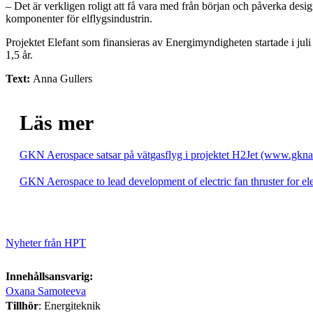
– Det är verkligen roligt att få vara med från början och påverka desi
komponenter för elflygsindustrin.
Projektet Elefant som finansieras av Energimyndigheten startade i juli
1,5 år.
Text:
Anna Gullers
Läs mer
GKN Aerospace satsar på vätgasflyg i projektet H2Jet (www.gkn
GKN Aerospace to lead development of electric fan thruster for e
Nyheter från HPT
Innehållsansvarig:
Oxana Samoteeva
Tillhör
: Energiteknik