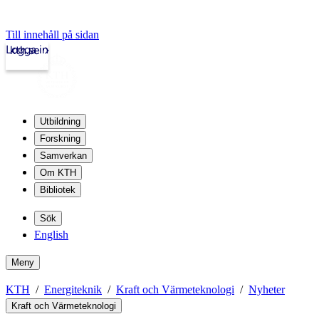
Till innehåll på sidan
Logga in
kth.se
Utbildning
Forskning
Samverkan
Om KTH
Bibliotek
Sök
English
Meny
KTH
Energiteknik
Kraft och Värmeteknologi
Nyheter
Kraft och Värmeteknologi