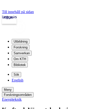
Till innehåll på sidan
Logga in
kth.se
Utbildning
Forskning
Samverkan
Om KTH
Bibliotek
Sök
English
Meny
Forskningsområden
Energiteknik