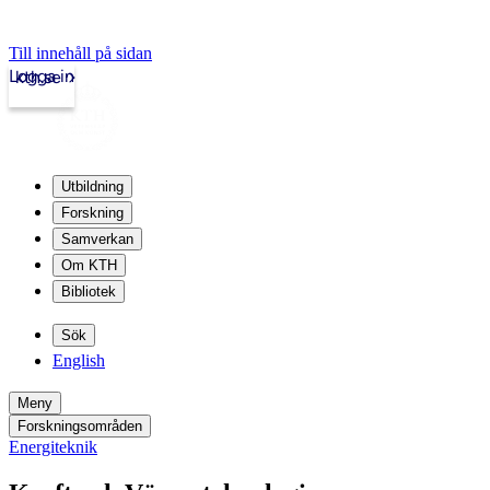
Till innehåll på sidan
Logga in
kth.se
Utbildning
Forskning
Samverkan
Om KTH
Bibliotek
Sök
English
Meny
Forskningsområden
Energiteknik