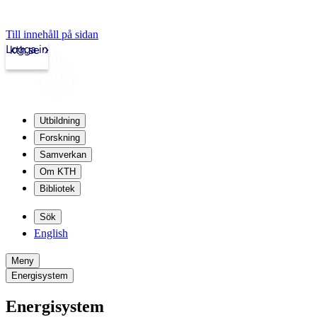
Till innehåll på sidan
Logga in
kth.se
Utbildning
Forskning
Samverkan
Om KTH
Bibliotek
Sök
English
Meny
Energisystem
Energisystem