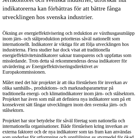
indikatorerna kan förbättras för att bättre fånga
utvecklingen hos svenska industrier.
Ökning av energieffektivisering och reduktion av växthusgasutsläpp
inom järn- och stålproduktion prioriteras såväl nationellt som
internationellt. Indikatorer är viktiga för att följa utvecklingen hos
industrierna. Flera studier har dock visat att traditionella
energieffektivitetsindikatorer saknar transparens och uppfattas som
missledande. Trots detta så rekommenderas dessa indikatorer för
utvärdering av Energieffektiviseringsdirektivet av
Europakommissionen.
Målet med det här projektet är att öka förståelsen för inverkan av
olika samhälls-, produktions- och marknadsparametrar på
traditionella energi- och klimatindikatorer inom järn- och stålsektorn.
Projektet har även som mål att definiera nya indikatorer som på ett
konsekvent sätt fångar utvecklingen inom den svenska järn- och
stålsektorn.
Projektet har stor betydelse för såväl företag som nationella och
internationella organisationer. Både förståelsen kring inverkan av
externa faktorer och de nya indikatorer som tas fram kan användas
som underlag för utformning och uppföljning av styrmedel för ökad