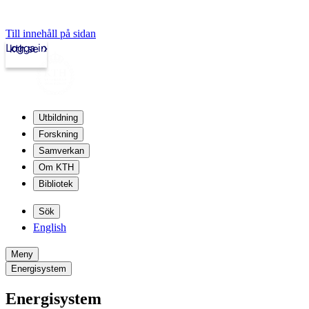
Till innehåll på sidan
Logga in
kth.se
Utbildning
Forskning
Samverkan
Om KTH
Bibliotek
Sök
English
Meny
Energisystem
Energisystem