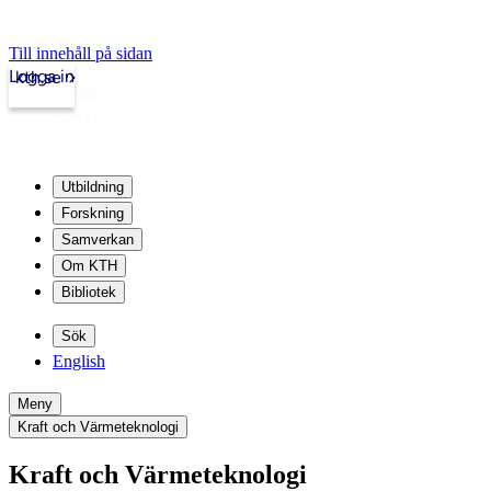
Till innehåll på sidan
Logga in
kth.se
Utbildning
Forskning
Samverkan
Om KTH
Bibliotek
Sök
English
Meny
Kraft och Värmeteknologi
Kraft och Värmeteknologi