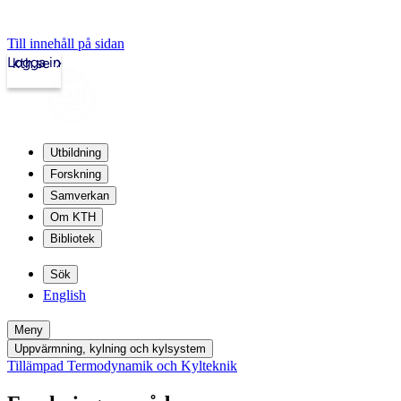
Till innehåll på sidan
Logga in
kth.se
Utbildning
Forskning
Samverkan
Om KTH
Bibliotek
Sök
English
Meny
Uppvärmning, kylning och kylsystem
Tillämpad Termodynamik och Kylteknik