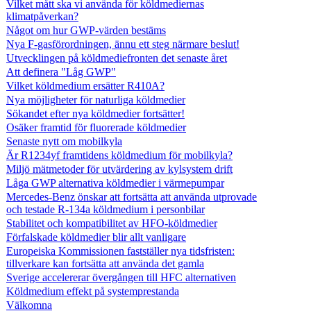
Vilket mått ska vi använda för köldmediernas
klimatpåverkan?
Något om hur GWP-värden bestäms
Nya F-gasförordningen, ännu ett steg närmare beslut!
Utvecklingen på köldmediefronten det senaste året
Att definera "Låg GWP"
Vilket köldmedium ersätter R410A?
Nya möjligheter för naturliga köldmedier
Sökandet efter nya köldmedier fortsätter!
Osäker framtid för fluorerade köldmedier
Senaste nytt om mobilkyla
Är R1234yf framtidens köldmedium för mobilkyla?
Miljö mätmetoder för utvärdering av kylsystem drift
Låga GWP alternativa köldmedier i värmepumpar
Mercedes-Benz önskar att fortsätta att använda utprovade
och testade R-134a köldmedium i personbilar
Stabilitet och kompatibilitet av HFO-köldmedier
Förfalskade köldmedier blir allt vanligare
Europeiska Kommissionen fastställer nya tidsfristen:
tillverkare kan fortsätta att använda det gamla
Sverige accelererar övergången till HFC alternativen
Köldmedium effekt på systemprestanda
Välkomna