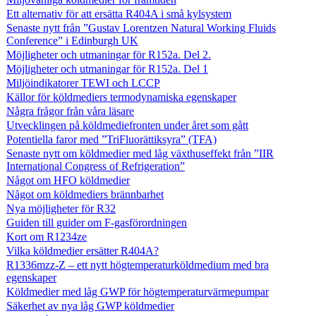
Ett alternativ för att ersätta R404A i små kylsystem
Senaste nytt från ”Gustav Lorentzen Natural Working Fluids
Conference” i Edinburgh UK
Möjligheter och utmaningar för R152a. Del 2.
Möjligheter och utmaningar för R152a. Del 1
Miljöindikatorer TEWI och LCCP
Källor för köldmediers termodynamiska egenskaper
Några frågor från våra läsare
Utvecklingen på köldmediefronten under året som gått
Potentiella faror med ”TriFluorättiksyra” (TFA)
Senaste nytt om köldmedier med låg växthuseffekt från ”IIR
International Congress of Refrigeration”
Något om HFO köldmedier
Något om köldmediers brännbarhet
Nya möjligheter för R32
Guiden till guider om F-gasförordningen
Kort om R1234ze
Vilka köldmedier ersätter R404A?
R1336mzz-Z – ett nytt högtemperaturköldmedium med bra
egenskaper
Köldmedier med låg GWP för högtemperaturvärmepumpar
Säkerhet av nya låg GWP köldmedier