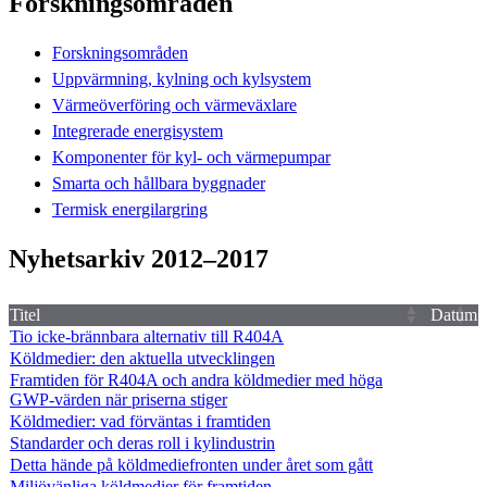
Forskningsområden
Forskningsområden
Uppvärmning, kylning och kylsystem
Värmeöverföring och värmeväxlare
Integrerade energisystem
Komponenter för kyl- och värmepumpar
Smarta och hållbara byggnader
Termisk energilargring
Nyhetsarkiv 2012–2017
Titel
Datum
Tio icke-brännbara alternativ till R404A
Köldmedier: den aktuella utvecklingen
Framtiden för R404A och andra köldmedier med höga
GWP-värden när priserna stiger
Köldmedier: vad förväntas i framtiden
Standarder och deras roll i kylindustrin
Detta hände på köldmediefronten under året som gått
Miljövänliga köldmedier för framtiden