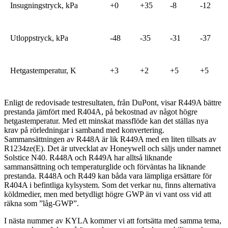
Insugningstryck, kPa
+0
+35
-8
-12
Utloppstryck, kPa
-48
-35
-31
-37
Hetgastemperatur, K
+3
+2
+5
+5
Enligt de redovisade testresultaten, från DuPont, visar R449A bättre
prestanda jämfört med R404A, på bekostnad av något högre
hetgastemperatur. Med ett minskat massflöde kan det ställas nya
krav på rörledningar i samband med konvertering.
Sammansättningen av R448A är lik R449A med en liten tillsats av
R1234ze(E). Det är utvecklat av Honeywell och säljs under namnet
Solstice N40. R448A och R449A har alltså liknande
sammansättning och temperaturglide och förväntas ha liknande
prestanda. R448A och R449 kan båda vara lämpliga ersättare för
R404A i befintliga kylsystem. Som det verkar nu, finns alternativa
köldmedier, men med betydligt högre GWP än vi vant oss vid att
räkna som ”låg-GWP”.
I nästa nummer av KYLA kommer vi att fortsätta med samma tema,