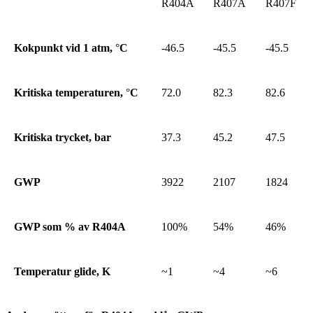
R404A
R407A
R407F
Kokpunkt vid 1 atm,
°
C
-46.5
-45.5
-45.5
Kritiska temperaturen,
°
C
72.0
82.3
82.6
Kritiska trycket, bar
37.3
45.2
47.5
GWP
3922
2107
1824
GWP som % av R404A
100%
54%
46%
Temperatur glide, K
~1
~4
~6