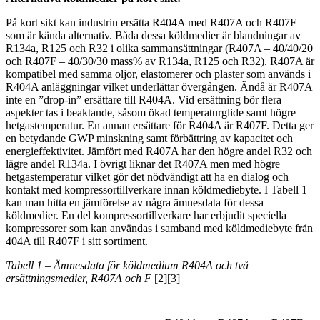
På kort sikt kan industrin ersätta R404A med R407A och R407F
som är kända alternativ. Båda dessa köldmedier är blandningar av
R134a, R125 och R32 i olika sammansättningar (R407A – 40/40/20
och R407F – 40/30/30 mass% av R134a, R125 och R32). R407A är
kompatibel med samma oljor, elastomerer och plaster som används i
R404A anläggningar vilket underlättar övergången. Ändå är R407A
inte en ”drop-in” ersättare till R404A. Vid ersättning bör flera
aspekter tas i beaktande, såsom ökad temperaturglide samt högre
hetgastemperatur. En annan ersättare för R404A är R407F. Detta ger
en betydande GWP minskning samt förbättring av kapacitet och
energieffektivitet. Jämfört med R407A har den högre andel R32 och
lägre andel R134a. I övrigt liknar det R407A men med högre
hetgastemperatur vilket gör det nödvändigt att ha en dialog och
kontakt med kompressortillverkare innan köldmediebyte. I Tabell 1
kan man hitta en jämförelse av några ämnesdata för dessa
köldmedier. En del kompressortillverkare har erbjudit speciella
kompressorer som kan användas i samband med köldmediebyte från
404A till R407F i sitt sortiment.
Tabell 1 – Ämnesdata för köldmedium R404A och två
ersättningsmedier, R407A och F
[2][3]