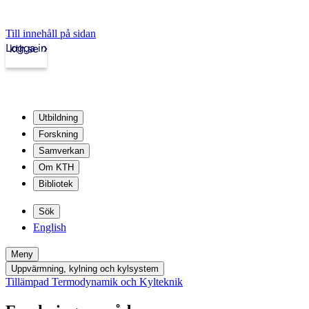
Till innehåll på sidan
Logga in
kth.se
Utbildning
Forskning
Samverkan
Om KTH
Bibliotek
Sök
English
Meny
Uppvärmning, kylning och kylsystem
Tillämpad Termodynamik och Kylteknik