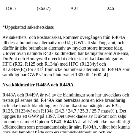
DR-7
(36/67)
A2L
246
*Uppskattad säkerhetsklass
Av säkerhets- och kostnadsskäl, kommer övergången från R404A
till dessa brännbara alternativ med låg GWP att ske långsamt, och
därför är icke brännbara alternativ av mycket större intresse idag.
Utöver ovan nämnda R407 köldmedier, har kemijättar som Arkema,
DuPont och Honeywell utvecklat och testat olika blandningar av
HFC (R32, R125 och R134a) med HFO (R1234yf och
R1234ze(E)) för att få fram icke brännbara alternativ till R404A som
samtidigt har GWP värden i intervallet 1300 till 1600 [4].
Nya köldmedier R448A och R449A
R448A och R449A är två av de blandningar som har utvecklats och
testats på senare tid. R449A kan betraktas som en icke brandfarlig
och icke toxisk blandning av nästan lika stora mängder av R32,
R125, R1234yf och R134a (24,3 / 24,7 / 25,3 / 25,7 mass% ). Det
uppges ha ett GWP på 1397. Det utvecklades av DuPont och säljs
nu under namnet Opteon XP40. R449A är alltså ett icke brandfarligt
köldmedium som prestandamässigt är nära R404A, vilket bör kunna
göra det lämpligt både som ersättningsköldmedium och vid