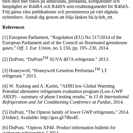
men med mer fokus på ämnesdata, prestanda, kompabilitet och
lämplighet av R448A och R449A som ersättningsmedel för R404A.
Följ gärna våra publikationer och prenumerera på vårt digitala
nyhetsbrev. Anmäl dig genom att följa länken bit.ly/kth_ett.
References
[1] European Parliament, “Regulation (EU) No 517/2014 of the
European Parliament and of the Council on flourinated greenhouse
gases,”
Off. J. Eur. Union
, no. L150, pp. 195–230, 2014.
TM
[2] DuPont, “DuPont
SUVA 407A refrigerant.” 2013.
TM
[3] Honeywell, “Honeywell Genetron Performax
LT
refrigerant.” 2013.
[4] W. Xudong and A. Karim, “AHRI low Global Warming
Potential alternative refrigerants evaluation program (Low-GWP
AREP) – summary of phase I testing results,” in
15 th International
Refrigeration and Air Conditioning Conference at Purdue
, 2014.
[5] DuPont, “The Opteon family of lower GWP refrigerants,” 2014.
[Online]. Available: http://goo.gl/78hs4E.
[6] DuPont, “Opteon XP40. Product information bulletin for
stationary refrigeration.” 2014.