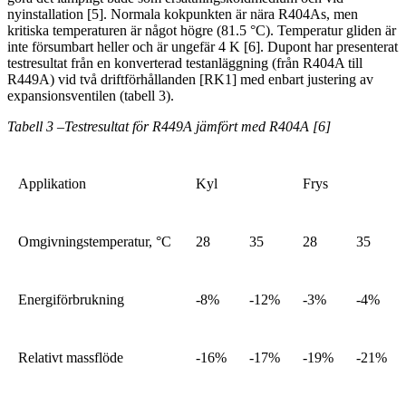
nyinstallation [5]. Normala kokpunkten är nära R404As, men
kritiska temperaturen är något högre (81.5 °C). Temperatur gliden är
inte försumbart heller och är ungefär 4 K [6]. Dupont har presenterat
testresultat från en konverterad testanläggning (från R404A till
R449A) vid två driftförhållanden [RK1] med enbart justering av
expansionsventilen (tabell 3).
Tabell 3 –Testresultat för R449A jämfört med R404A
[6]
Applikation
Kyl
Frys
Omgivningstemperatur, °C
28
35
28
35
Energiförbrukning
-8%
-12%
-3%
-4%
Relativt massflöde
-16%
-17%
-19%
-21%