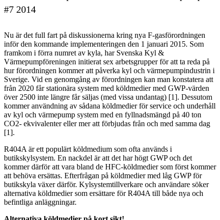
#7 2014
Nu är det full fart på diskussionerna kring nya F-gasförordningen
inför den kommande implementeringen den 1 januari 2015. Som
framkom i förra numret av kyla, har Svenska Kyl &
Värmepumpföreningen initierat sex arbetsgrupper för att ta reda på
hur förordningen kommer att påverka kyl och värmepumpindustrin i
Sverige. Vid en genomgång av förordningen kan man konstatera att
från 2020 får stationära system med köldmedier med GWP-värden
över 2500 inte längre får säljas (med vissa undantag) [1]. Dessutom
kommer användning av sådana köldmedier för service och underhåll
av kyl och värmepump system med en fyllnadsmängd på 40 ton
CO2- ekvivalenter eller mer att förbjudas från och med samma dag
[1].
R404A är ett populärt köldmedium som ofta används i
butikskylsystem. En nackdel är att det har högt GWP och det
kommer därför att vara bland de HFC-köldmedier som först kommer
att behöva ersättas. Efterfrågan på köldmedier med låg GWP för
butikskyla växer därför. Kylsystemtillverkare och användare söker
alternativa köldmedier som ersättare för R404A till både nya och
befintliga anläggningar.
Alternativa köldmedier på kort sikt!