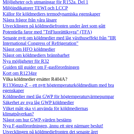
Möjligheter och utmaningar för R152a. Del 1
Miljöindikatorer TEWI och LCCP
Källor för köldmediers termodynamiska egenskaper
Några frågor från våra läsare
Utvecklingen på köldmediefronten under året som gått
Potentiella faror med ”TriFluorättiksyra” (TFA)
Senaste nytt om köldmedier med låg växthuseffekt från ”IIR
International Congress of Refrigeration”
Något om HFO köldmedier
Något om köldmediers brännbarhet
Nya möjligheter för R32
Guiden till guider om F-gasförordningen
Kort om R1234ze
Vilka köldmedier ersätter R404A?
R1336mzz-Z – ett nytt högtemperaturköldmedium med bra
egenskaper
Köldmedier med låg GWP för högtemperaturvärmepumpar
Säkerhet av nya låg GWP köldmedier
Vilket mått ska vi använda för köldmediernas
klimatpåverkan?
Något om hur GWP-värden bestäms
Nya F-gasförordningen, ännu ett steg närmare beslut!
Utvecklingen på köldmediefronten det senaste året