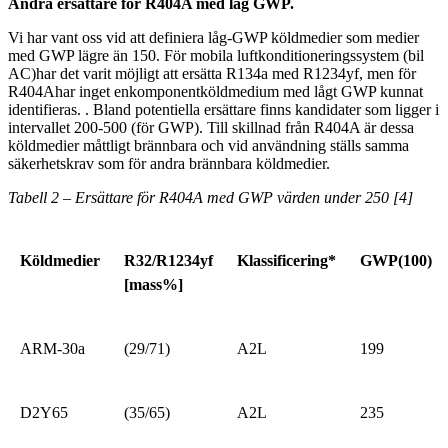
Andra ersättare för R404A med låg GWP.
Vi har vant oss vid att definiera låg-GWP köldmedier som medier
med GWP lägre än 150. För mobila luftkonditioneringssystem (bil
AC)har det varit möjligt att ersätta R134a med R1234yf, men för
R404Ahar inget enkomponentköldmedium med lågt GWP kunnat
identifieras. . Bland potentiella ersättare finns kandidater som ligger i
intervallet 200-500 (för GWP). Till skillnad från R404A är dessa
köldmedier måttligt brännbara och vid användning ställs samma
säkerhetskrav som för andra brännbara köldmedier.
Tabell 2 – Ersättare för R404A med GWP värden under 250
[4]
Köldmedier
R32/R1234yf
Klassificering*
GWP(100)
[mass%]
ARM-30a
(29/71)
A2L
199
D2Y65
(35/65)
A2L
235