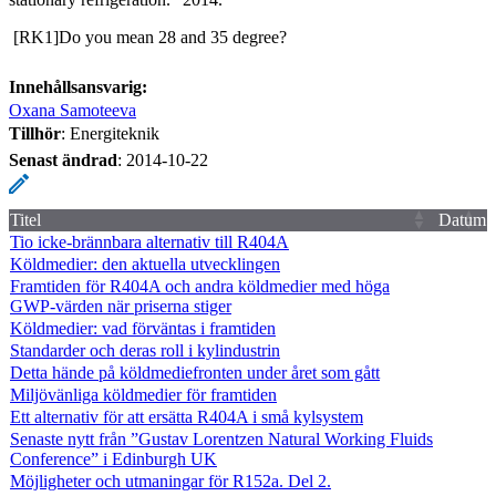
[RK1]Do you mean 28 and 35 degree?
Innehållsansvarig:
Oxana Samoteeva
Tillhör
: Energiteknik
Senast ändrad
:
2014-10-22
Titel
Datum
Tio icke-brännbara alternativ till R404A
Köldmedier: den aktuella utvecklingen
Framtiden för R404A och andra köldmedier med höga
GWP-värden när priserna stiger
Köldmedier: vad förväntas i framtiden
Standarder och deras roll i kylindustrin
Detta hände på köldmediefronten under året som gått
Miljövänliga köldmedier för framtiden
Ett alternativ för att ersätta R404A i små kylsystem
Senaste nytt från ”Gustav Lorentzen Natural Working Fluids
Conference” i Edinburgh UK
Möjligheter och utmaningar för R152a. Del 2.