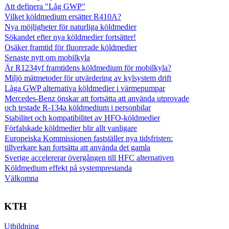
Att definera "Låg GWP"
Vilket köldmedium ersätter R410A?
Nya möjligheter för naturliga köldmedier
Sökandet efter nya köldmedier fortsätter!
Osäker framtid för fluorerade köldmedier
Senaste nytt om mobilkyla
Är R1234yf framtidens köldmedium för mobilkyla?
Miljö mätmetoder för utvärdering av kylsystem drift
Låga GWP alternativa köldmedier i värmepumpar
Mercedes-Benz önskar att fortsätta att använda utprovade
och testade R-134a köldmedium i personbilar
Stabilitet och kompatibilitet av HFO-köldmedier
Förfalskade köldmedier blir allt vanligare
Europeiska Kommissionen fastställer nya tidsfristen:
tillverkare kan fortsätta att använda det gamla
Sverige accelererar övergången till HFC alternativen
Köldmedium effekt på systemprestanda
Välkomna
KTH
Utbildning