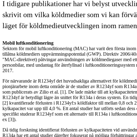
I tidigare publikationer har vi belyst utvec
skrivit om vilka köldmedier som vi kan förvän
läget för köldmedieutvecklingen inom ramen 
Mobil luftkonditionering
Sektorn för mobil luftkonditionering (MAC) har varit den första inom 
tillåtna köldmediers uppvärmningspotential (GWP). Direktiv 2006/4
"MAC-direktivet) påtvingar användningen av köldmediegaser med ett
personbilar, med undantag för återfyllnad i luftkonditioneringssystem
2017.
För närvarande är R1234yf det huvudsakliga alternativet för köldme
pionjärarbete inom detta område är de studier av R1234yf som R134a
som publicerats av Zilio et al. [1]. De lade märke till att kylkapacite
R1234yf är betydligt lägre än snittet för R134a i deras system. En tid
[2] kvantifierade förlusten i R1234yf:s köldfaktor till mellan 0,8 och 
kylkapacitet var upp till 4,0 %. Ett antal studier har utförts sedan de
specifikt studerar R1234yf som ett alternativ till R134a i luftkonditio
ex [3]).
Då tidig forskning identifierat förlusten av kylkapaciteten vid användn
R134a har ett antal studier därefter fokuserat på möjliga förbättringa