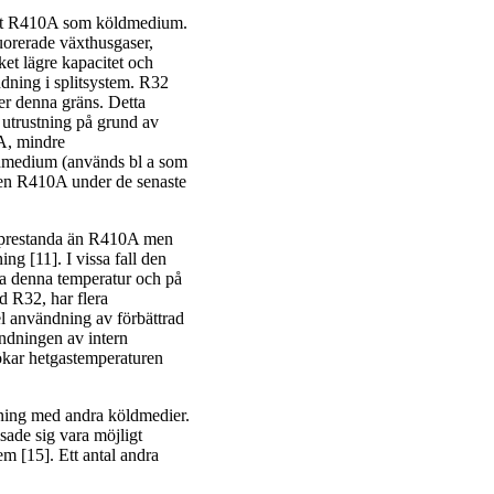
alt R410A som köldmedium.
uorerade växthusgaser,
t lägre kapacitet och
ndning i splitsystem. R32
er denna gräns. Detta
 utrustning på grund av
A, mindre
öldmedium (används bl a som
en R410A under de senaste
giprestanda än R410A men
ng [11]. I vissa fall den
ka denna temperatur och på
 R32, har flera
el användning av förbättrad
ändningen av intern
ökar hetgastemperaturen
dning med andra köldmedier.
ade sig vara möjligt
em [15]. Ett antal andra