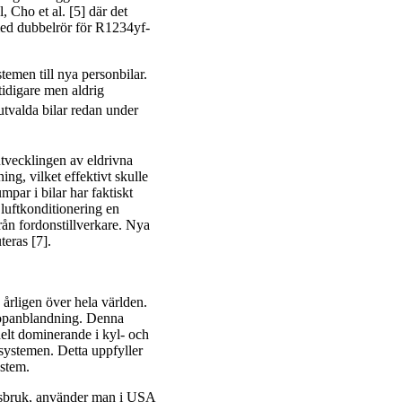
, Cho et al. [5] där det
med dubbelrör för R1234yf-
emen till nya personbilar.
 tidigare men aldrig
utvalda bilar redan under
tvecklingen av eldrivna
g, vilket effektivt skulle
ar i bilar har faktiskt
s luftkonditionering en
rån fordonstillverkare. Nya
teras [7].
 årligen över hela världen.
propanblandning. Denna
helt dominerande i kyl- och
systemen. Detta uppfyller
stem.
llsbruk, använder man i USA