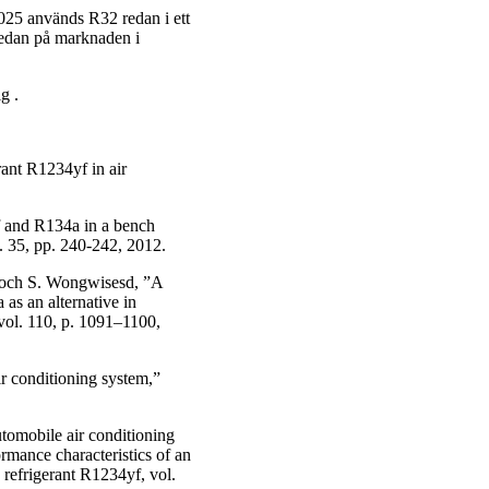
2025 används R32 redan i ett
redan på marknaden i
g .
rant R1234yf in air
f and R134a in a bench
. 35, pp. 240-242, 2012.
c och S. Wongwisesd, ”A
s an alternative in
vol. 110, p. 1091–1100,
r conditioning system,”
utomobile air conditioning
rmance characteristics of an
 refrigerant R1234yf, vol.