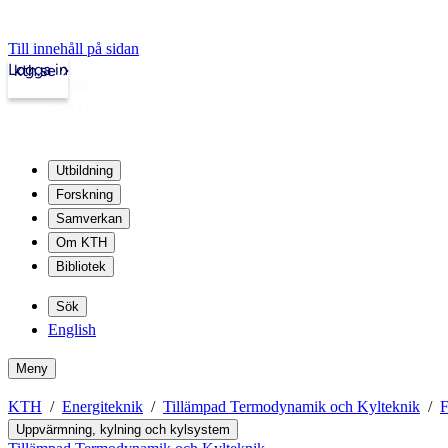
Till innehåll på sidan
Logga in
kth.se
Utbildning
Forskning
Samverkan
Om KTH
Bibliotek
Sök
English
Meny
KTH
Energiteknik
Tillämpad Termodynamik och Kylteknik
F
Uppvärmning, kylning och kylsystem