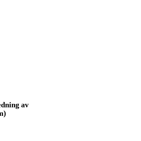
edning av
m)