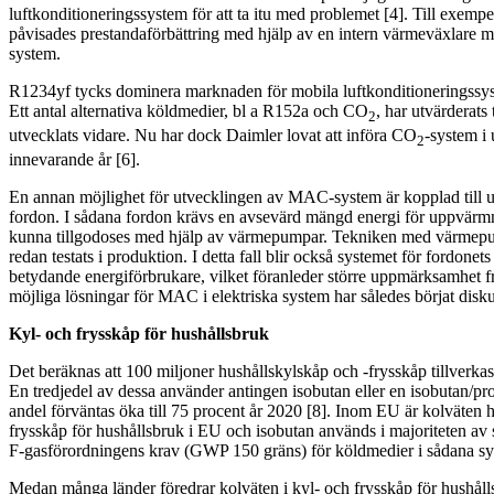
luftkonditioneringssystem för att ta itu med problemet [4]. Till exempel
påvisades prestandaförbättring med hjälp av en intern värmeväxlare 
system.
R1234yf tycks dominera marknaden för mobila luftkonditioneringssyst
Ett antal alternativa köldmedier, bl a R152a och CO
, har utvärderats
2
utvecklats vidare. Nu har dock Daimler lovat att införa CO
-system i 
2
innevarande år [6].
En annan möjlighet för utvecklingen av MAC-system är kopplad till u
fordon. I sådana fordon krävs en avsevärd mängd energi för uppvärmnin
kunna tillgodoses med hjälp av värmepumpar. Tekniken med värmepump
redan testats i produktion. I detta fall blir också systemet för fordonet
betydande energiförbrukare, vilket föranleder större uppmärksamhet f
möjliga lösningar för MAC i elektriska system har således börjat disku
Kyl- och frysskåp för hushållsbruk
Det beräknas att 100 miljoner hushållskylskåp och -frysskåp tillverkas
En tredjedel av dessa använder antingen isobutan eller en isobutan/
andel förväntas öka till 75 procent år 2020 [8]. Inom EU är kolväten 
frysskåp för hushållsbruk i EU och isobutan används i majoriteten av 
F-gasförordningens krav (GWP 150 gräns) för köldmedier i sådana sy
Medan många länder föredrar kolväten i kyl- och frysskåp för hushå