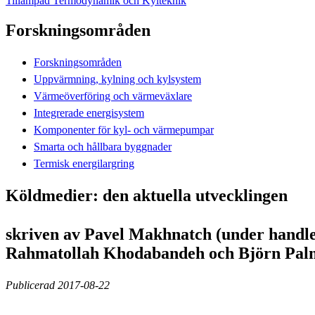
Tillämpad Termodynamik och Kylteknik
Forskningsområden
Forskningsområden
Uppvärmning, kylning och kylsystem
Värmeöverföring och värmeväxlare
Integrerade energisystem
Komponenter för kyl- och värmepumpar
Smarta och hållbara byggnader
Termisk energilargring
Köldmedier: den aktuella utvecklingen
skriven av Pavel Makhnatch (under handl
Rahmatollah Khodabandeh och Björn Pal
Publicerad 2017-08-22