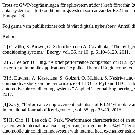
Trots att GWP-begränsningen för splitsystem träder i kraft först från 
antal system och luftkonditioneringssystem som använder R32 finns 
Europa [16].
Följ gärna våra publikationer och få vårt digitala nyhetsbrev. Anmäl di
Källor
[1] C. Zilio, S. Brown, G. Schiocheta och A. Cavallinia, ”The refrige
conditioning systems,” Energy, vol. 36, nr 10, p. 6110–6120, 2011.
[2] Y. Lee och D. Jung, ”A brief performance comparison of R1234y
tester for automobile applications,” Applied Thermal Engineering, vol
[3] S. Daviran, A. Kasaeiana, S. Golzari, O. Mahian, S. Nasirivatan
comparative study on the performance of HFO-1234yf and HFC-134a a
automotive air conditioning systems,” Applied Thermal Engineering, 
2017.
[4] Z. Qi, ”Performance improvement potentials of R1234yf mobile ai
International Journal of Refrigeration, vol. 58, pp. 35-40, 2015.
[5] H. Cho, H. Lee och C. Park, ”Performance characteristics of an a
system with internal heat exchanger using refrigerant R1234yf,” Perfo
automobile air conditioning system with internal heat exchanger using