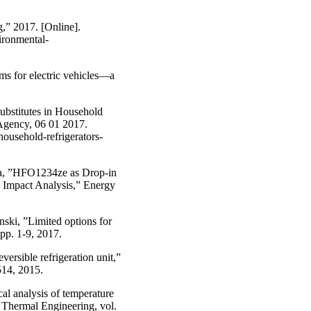
,” 2017. [Online].
ironmental-
ms for electric vehicles—a
ubstitutes in Household
 Agency, 06 01 2017.
household-refrigerators-
loa, ”HFO1234ze as Drop-in
 Impact Analysis,” Energy
ki, ”Limited options for
pp. 1-9, 2017.
versible refrigeration unit,”
514, 2015.
l analysis of temperature
d Thermal Engineering, vol.