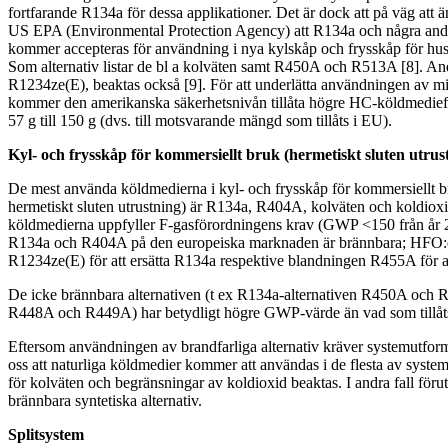
fortfarande R134a för dessa applikationer. Det är dock att på väg att
US EPA (Environmental Protection Agency) att R134a och några andr
kommer accepteras för användning i nya kylskåp och frysskåp för hu
Som alternativ listar de bl a kolväten samt R450A och R513A [8]. And
R1234ze(E), beaktas också [9]. För att underlätta användningen av mi
kommer den amerikanska säkerhetsnivån tillåta högre HC-köldmediefy
57 g till 150 g (dvs. till motsvarande mängd som tillåts i EU).
Kyl- och frysskåp för kommersiellt bruk (hermetiskt sluten utrus
De mest använda köldmedierna i kyl- och frysskåp för kommersiellt 
hermetiskt sluten utrustning) är R134a, R404A, kolväten och koldioxi
köldmedierna uppfyller F-gasförordningens krav (GWP <150 från år 202
R134a och R404A på den europeiska marknaden är brännbara; HFO
R1234ze(E) för att ersätta R134a respektive blandningen R455A för a
De icke brännbara alternativen (t ex R134a-alternativen R450A och
R448A och R449A) har betydligt högre GWP-värde än vad som tillåts
Eftersom användningen av brandfarliga alternativ kräver systemutform
oss att naturliga köldmedier kommer att användas i de flesta av system
för kolväten och begränsningar av koldioxid beaktas. I andra fall för
brännbara syntetiska alternativ.
Splitsystem