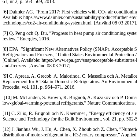
61, nr 2, p. 563–569, 2013.
[6] Daimler AG, ”From 2017: First vehicles with CO₂ air conditioning
Available: https://www.daimler.com/sustainability/product/further-env
technologies/co2-air-conditioning-system.html. [Använd 08 03 2017].
[7] Q. Peng och Q. Du, ”Progress in heat pump air conditioning syste
review,” Energies, 2016.
[8] EPA, ”Significant New Alternatives Policy (SNAP). Acceptable S
Refrigerators and Freezers,” United States Environmental Protection
[Online]. Available: https://www.epa.gov/snap/acceptable-substitutes-
and-freezers. [Använd 08 03 2017].
[9] C. Apreaa, A. Grecob, A. Maiorinoa, C. Massellia och A. Metal
Replacement for R134a in Domestic Refrigerators: An Environmental
Procedia, vol. 101, p. 964–971, 2016.
[10] M. McLinden, S. Brown, R. Brignoli, A. Kazakov och P. Domans
low-global-warming-potential refrigerants,” Nature Communications, 
[11] C. Zilio, R. Brignoli och N. Kaemmer , ”Energy efficiency of a re
Science and Technology for the Built Environment, vol. 21, pp. 502-
[12] J. Jianhua Wu, J. Hu, A. Chen, X. Zhoub och Z. Chen, ”Numerica
distribution of motor-refrigerant in a R32 rotary compressor,” Applie