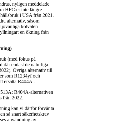
 ändras, nyligen meddelade
a HFC:er inte längre
shållsbruk i USA från 2021.
ra alternativ, såsom
ljövänliga kolväten
llningar; en ökning från
tning)
bruk (med fokus på
d där endast de naturliga
2). Övriga alternativ till
:er som R1234yf och
tt ersätta R404A .
 R513A; R404A-alternativen
 från 2022.
ning kan vi därför förvänta
en så snart säkerhetskrav
utses användning av