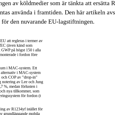
klingen av köldmedier som är tänkta att ersätt
tas använda i framtiden. Den här artikeln avs
för den nuvarande EU-lagstiftningen.
EU att regleras i termer av
0/EC (även känd som
 GWP på högst 150 i alla
 monterade i fordon före
dium i MAC-system. Ett
 alternativ i MAC-system
ten och COP av "drop-in"
ig notering av Lee och Jung
2,7 %, medan förlusten i
ss och nya tillkommer, som
neringssystem för fordon (t
ing av R1234yf istället för
r av grundläggande mobila