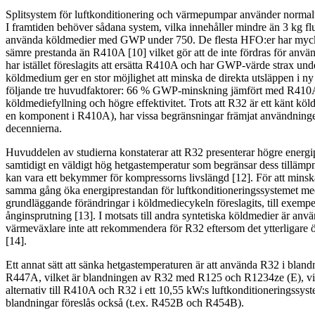
Splitsystem för luftkonditionering och värmepumpar använder norm
I framtiden behöver sådana system, vilka innehåller mindre än 3 kg fl
använda köldmedier med GWP under 750. De flesta HFO:er har mycke
sämre prestanda än R410A [10] vilket gör att de inte fördras för anvä
har istället föreslagits att ersätta R410A och har GWP-värde strax und
köldmedium ger en stor möjlighet att minska de direkta utsläppen i ny
följande tre huvudfaktorer: 66 % GWP-minskning jämfört med R410
köldmediefyllning och högre effektivitet. Trots att R32 är ett känt k
en komponent i R410A), har vissa begränsningar främjat användning
decennierna.
Huvuddelen av studierna konstaterar att R32 presenterar högre ener
samtidigt en väldigt hög hetgastemperatur som begränsar dess tillämpni
kan vara ett bekymmer för kompressorns livslängd [12]. För att mins
samma gång öka energiprestandan för luftkonditioneringssystemet med
grundläggande förändringar i köldmediecykeln föreslagits, till exemp
ånginsprutning [13]. I motsats till andra syntetiska köldmedier är anv
värmeväxlare inte att rekommendera för R32 eftersom det ytterligare 
[14].
Ett annat sätt att sänka hetgastemperaturen är att använda R32 i blan
R447A, vilket är blandningen av R32 med R125 och R1234ze (E), vis
alternativ till R410A och R32 i ett 10,55 kW:s luftkonditioneringssyst
blandningar föreslås också (t.ex. R452B och R454B).