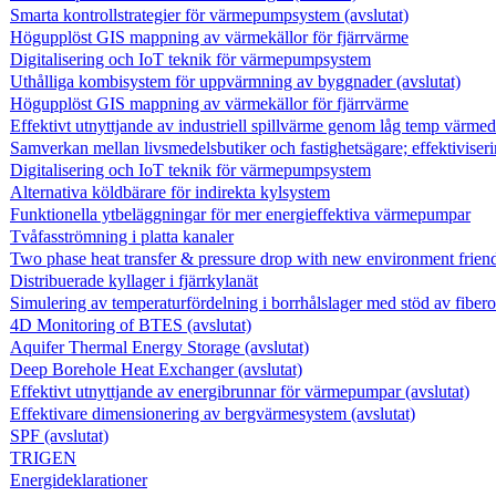
Smarta kontrollstrategier för värmepumpsystem (avslutat)
Högupplöst GIS mappning av värmekällor för fjärrvärme
Digitalisering och IoT teknik för värmepumpsystem
Uthålliga kombisystem för uppvärmning av byggnader (avslutat)
Högupplöst GIS mappning av värmekällor för fjärrvärme
Effektivt utnyttjande av industriell spillvärme genom låg temp värmedr
Samverkan mellan livsmedelsbutiker och fastighetsägare; effektiviser
Digitalisering och IoT teknik för värmepumpsystem
Alternativa köldbärare för indirekta kylsystem
Funktionella ytbeläggningar för mer energieffektiva värmepumpar
Tvåfasströmning i platta kanaler
Two phase heat transfer & pressure drop with new environment friend
Distribuerade kyllager i fjärrkylanät
Simulering av temperaturfördelning i borrhålslager med stöd av fibero
4D Monitoring of BTES (avslutat)
Aquifer Thermal Energy Storage (avslutat)
Deep Borehole Heat Exchanger (avslutat)
Effektivt utnyttjande av energibrunnar för värmepumpar (avslutat)
Effektivare dimensionering av bergvärmesystem (avslutat)
SPF (avslutat)
TRIGEN
Energideklarationer