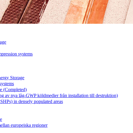
age
mpression systems
rgy Storage
systems
le (Completed)
v nya låg-GWP köldmedier från installation till destruktion)
GSHPs) in densely populated areas
le
llan europeiska regioner