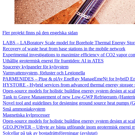
Fler projekt finns på den engelska sidan
LABS – LABoratory Scale model for Borehole Thermal Energy Stor
Recovery of waste heat from base stations in the mobile network
Experimental investigations to maximize efficiency of CO2 vapor co
Uthållig geotermisk energi för framtiden: AI in ATES
Spacergy kylpaneler för kylsystem
Varmvattensystem, förluster och Legionella
PARMENIDES – Plug & plAy EneRgy ManagEmeNt for hybriD Ene
HYSTORE - Hybrid services from advanced thermal energy storage 
Open-source models for holistic building energy system design at sca
Tank to Grave Management of new Low-GWP Refrigerants (Hantering a
Novel tool and guidelines for designing ground source heat pumps (
Små ammoniaksystem
Magnetiska kylprocesser
Open-source models for holistic building energy system design at sca
GEO.POWER – Utbyte av bästa utförande inom geotermisk energi me
Solcellar på tak av bostadrättsföreningar (avslutat)