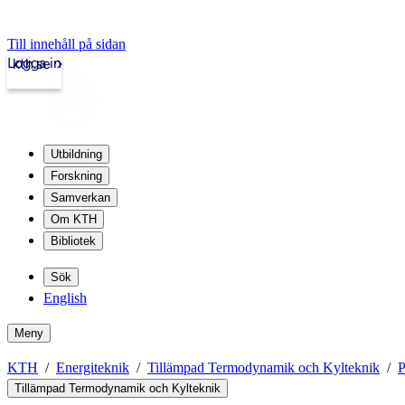
Till innehåll på sidan
Logga in
kth.se
Utbildning
Forskning
Samverkan
Om KTH
Bibliotek
Sök
English
Meny
KTH
Energiteknik
Tillämpad Termodynamik och Kylteknik
P
Tillämpad Termodynamik och Kylteknik