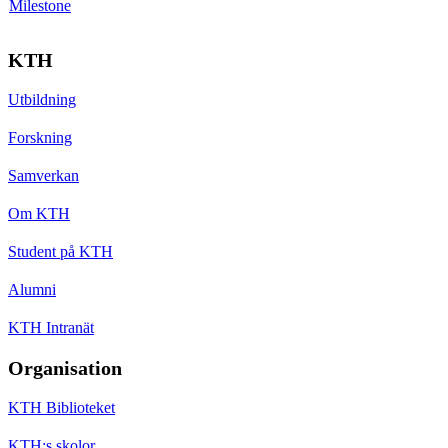
Milestone
KTH
Utbildning
Forskning
Samverkan
Om KTH
Student på KTH
Alumni
KTH Intranät
Organisation
KTH Biblioteket
KTH:s skolor