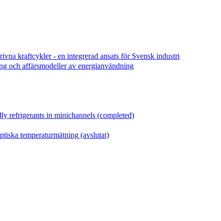
ivna kraftcykler - en integrerad ansats för Svensk industri
ing och affärsmodeller av energianvändning
ly refrigerants in minichannels (completed)
ptiska temperaturmätning (avslutat)