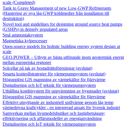
scale (Completed)
Tank to Grave Management of new Low-GWP Refrigerants
(Hantering av nya låg-GWP köldmedier från installation till
destruktion)
Novel tool and guidelines for designing ground source heat pumps
(GSHPs) in densely populated areas
Små ammoniaksystem
Magnetiska kylprocesser
Open-source models for holistic building energy system design at
scale
GEO.POWER – Utbyte av bästa utförande inom geotermisk energi
mellan europeiska regioner
Solcellar på tak av bostadrättsföreningar (avslutat)
Smarta kontrollstrategier för värmepumpsystem (avslutat)
Högupplöst GIS mappning av värmekällor för fjärrvärme
Digitalisering och IoT teknik för värmepumpsystem
Uthålliga kombisystem för uppvärmning av byggnader (avslutat)
Högupplöst GIS mappning av värmekällor för fjärrvärme
Effektivt utnyttjande av industriell spillvärme genom låg temp
värmedrivna kraftcykler - en integrerad ansats för Svensk industri
Samverkan mellan livsmedelsbutiker och fastighetsägare;
effektivisering och affärsmodeller av energianvändning
Digitalisering och IoT teknik för värmepumpsystem