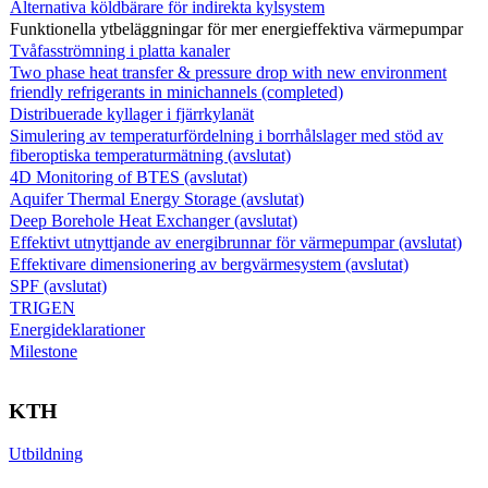
Alternativa köldbärare för indirekta kylsystem
Funktionella ytbeläggningar för mer energieffektiva värmepumpar
Tvåfasströmning i platta kanaler
Two phase heat transfer & pressure drop with new environment
friendly refrigerants in minichannels (completed)
Distribuerade kyllager i fjärrkylanät
Simulering av temperaturfördelning i borrhålslager med stöd av
fiberoptiska temperaturmätning (avslutat)
4D Monitoring of BTES (avslutat)
Aquifer Thermal Energy Storage (avslutat)
Deep Borehole Heat Exchanger (avslutat)
Effektivt utnyttjande av energibrunnar för värmepumpar (avslutat)
Effektivare dimensionering av bergvärmesystem (avslutat)
SPF (avslutat)
TRIGEN
Energideklarationer
Milestone
KTH
Utbildning