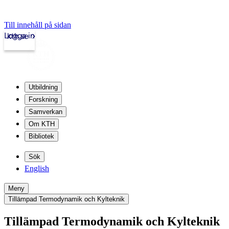
Till innehåll på sidan
Logga in
kth.se
Utbildning
Forskning
Samverkan
Om KTH
Bibliotek
Sök
English
Meny
Tillämpad Termodynamik och Kylteknik
Tillämpad Termodynamik och Kylteknik