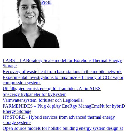
Profil
LABS – LABoratory Scale model for Borehole Thermal Energy
Storage
Recovery of waste heat from base stations in the mobile network
Experimental investigations to maximize efficiency of CO2 vapor
compression systems
Uthållig geotermisk energi för framtiden: AI in ATES
Spacergy kylpaneler för kylsystem
Varmvattensystem, förluster och Legionella
PARMENIDES – Plug & plAy EneRgy ManagEmeNt for hybriD
Energy Storage
HYSTORE - Hybrid services from advanced thermal energy
storage systems
Open-source models for holistic building energy system design at