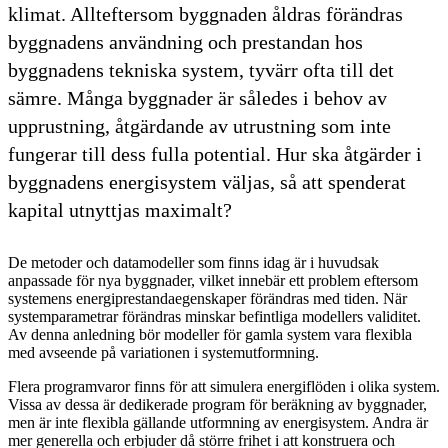
klimat. Allteftersom byggnaden åldras förändras
byggnadens användning och prestandan hos
byggnadens tekniska system, tyvärr ofta till det
sämre. Många byggnader är således i behov av
upprustning, åtgärdande av utrustning som inte
fungerar till dess fulla potential. Hur ska åtgärder i
byggnadens energisystem väljas, så att spenderat
kapital utnyttjas maximalt?
De metoder och datamodeller som finns idag är i huvudsak
anpassade för nya byggnader, vilket innebär ett problem eftersom
systemens energiprestandaegenskaper förändras med tiden. När
systemparametrar förändras minskar befintliga modellers validitet.
Av denna anledning bör modeller för gamla system vara flexibla
med avseende på variationen i systemutformning.
Flera programvaror finns för att simulera energiflöden i olika system.
Vissa av dessa är dedikerade program för beräkning av byggnader,
men är inte flexibla gällande utformning av energisystem. Andra är
mer generella och erbjuder då större frihet i att konstruera och