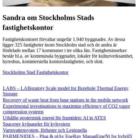
Sandra om Stockholms Stads
fastighetskontor
Fastighetskontoret förvaltar ungefär 1.940 byggnader. Av dessa
ligger 325 fastigheter inom Stockholm stad och de andra är
fördelade mellan 17 kommuner i tre olika län. Fastighetsinnehav
består bl.a. av kommunala byggnader, lokaler för kulturverksamhet,
hyreshus, kommersiella kontorsfastigheter, och slott.
Stockholms Stad Fastighetskontor
LABS – LABoratory Scale model for Borehole Thermal Energy
Storage
Recovery of waste heat from base stations in the mobile network
Experimental investigations to maximize efficiency of CO2 vapor
compression systems
Uthållig geotermisk energi för framtiden: AI in ATES
Spacergy kylpaneler för kylsystem
Varmvattensystem, förluster och Legionella
PARMENIDES – Plug & plAy EneRgy ManagEmeNt for hybriD