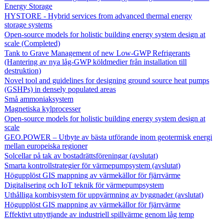
Energy Storage
HYSTORE - Hybrid services from advanced thermal energy
storage systems
Open-source models for holistic building energy system design at
scale (Completed)
Tank to Grave Management of new Low-GWP Refrigerants
(Hantering av nya låg-GWP köldmedier från installation till
destruktion)
Novel tool and guidelines for designing ground source heat pumps
(GSHPs) in densely populated areas
Små ammoniaksystem
Magnetiska kylprocesser
Open-source models for holistic building energy system design at
scale
GEO.POWER – Utbyte av bästa utförande inom geotermisk energi
mellan europeiska regioner
Solcellar på tak av bostadrättsföreningar (avslutat)
Smarta kontrollstrategier för värmepumpsystem (avslutat)
Högupplöst GIS mappning av värmekällor för fjärrvärme
Digitalisering och IoT teknik för värmepumpsystem
Uthålliga kombisystem för uppvärmning av byggnader (avslutat)
Högupplöst GIS mappning av värmekällor för fjärrvärme
Effektivt utnyttjande av industriell spillvärme genom låg temp