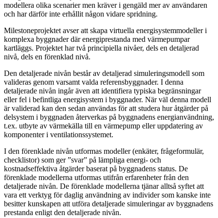
modellera olika scenarier men kräver i gengäld mer av användaren
och har därför inte erhållit någon vidare spridning.
Milestoneprojektet avser att skapa virtuella energisystemmodeller i
komplexa byggnader där energiprestanda med värmepumpar
kartläggs. Projektet har två principiella nivåer, dels en detaljerad
nivå, dels en förenklad nivå.
Den detaljerade nivån består av detaljerad simuleringsmodell som
valideras genom varsamt valda referensbyggnader. I denna
detaljerade nivån ingår även att identifiera typiska begränsningar
eller fel i befintliga energisystem i byggnader. När väl denna modell
är validerad kan den sedan användas för att studera hur åtgärder på
delsystem i byggnaden återverkas på byggnadens energianvändning,
t.ex. utbyte av värmekälla till en värmepump eller uppdatering av
komponenter i ventilationssystemet.
I den förenklade nivån utformas modeller (enkäter, frågeformulär,
checklistor) som ger ”svar” på lämpliga energi- och
kostnadseffektiva åtgärder baserat på byggnadens status. De
förenklade modellerna utformas utifrån erfarenheter från den
detaljerade nivån. De förenklade modellerna tjänar alltså syftet att
vara ett verktyg för daglig användning av individer som kanske inte
besitter kunskapen att utföra detaljerade simuleringar av byggnadens
prestanda enligt den detaljerade nivån.