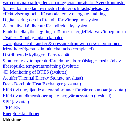
värmedrivna kraftcykler - en integrerad ansats för Svensk industri
Samverkan mellan livsmedelsbutiker och fastighetsägare;
effektivisering och affärsmodeller av energianvändning
Digitalisering och IoT teknik för värmepumpsystem
Alternativa köldbärare för indirekta kylsystem
Funktionella ytbeläggningar för mer energieffektiva värmepumpar
Tvåfasströmning i platta kanaler
Two phase heat transfer & pressure drop with new environment
friendly refrigerants in minichannels (completed)
Distribuerade kyllager i fjärrkylanät
Simulering av temperaturfördelning i borrhålslager med stöd av
fiberoptiska temperaturmätning (avslutat)
4D Monitoring of BTES (avslutat)
Aquifer Thermal Energy Storage (avslutat)
Deep Borehole Heat Exchanger (avslutat)
Effektivt utnyttjande av energibrunnar för värmepumpar (avslutat)
Effektivare dimensionering av bergvärmesystem (avslutat)
SPF (avslutat)
TRIGEN
Energideklarationer
Milestone