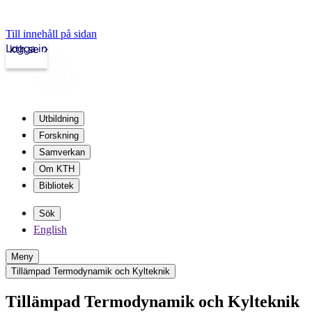
Till innehåll på sidan
Logga in
kth.se
Utbildning
Forskning
Samverkan
Om KTH
Bibliotek
Sök
English
Meny
Tillämpad Termodynamik och Kylteknik
Tillämpad Termodynamik och Kylteknik