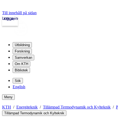
Till innehåll på sidan
Logga in
kth.se
Utbildning
Forskning
Samverkan
Om KTH
Bibliotek
Sök
English
Meny
KTH
Energiteknik
Tillämpad Termodynamik och Kylteknik
P
Tillämpad Termodynamik och Kylteknik