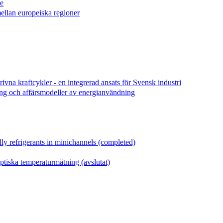
le
llan europeiska regioner
ivna kraftcykler - en integrerad ansats för Svensk industri
ing och affärsmodeller av energianvändning
ly refrigerants in minichannels (completed)
ptiska temperaturmätning (avslutat)