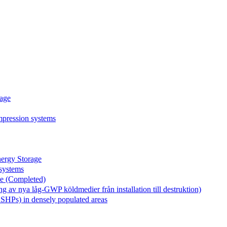
age
mpression systems
rgy Storage
systems
le (Completed)
v nya låg-GWP köldmedier från installation till destruktion)
GSHPs) in densely populated areas