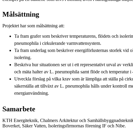
Målsättning
Projektet har som målsättning att:
Ta fram grafer som beskriver temperaturens, flödets och isoleri
pneumophila i cirkulerande varmvattensystem.
Ta fram underlag som beskriver energiförlusternas storlek vid o
isolering.
Beskriva hur situationen ser ut i ett representativt urval av ver
och mäta halter av L. pneumophila samt flöde och temperatur i
Utveckla förslag på vilka krav som är lämpliga att ställa på cir
säkerställa att tillväxt av L. pneumophila hålls under kontroll m
energianvändning.
Samarbete
KTH Energiteknik, Chalmers Arkitektur och Samhällsbyggnadstekni
Boverket, Säker Vatten, Isoleringsfirmornas förening IF och Nibe.