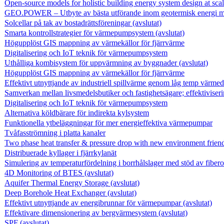
Open-source models for holistic building energy system design at sca
GEO.POWER – Utbyte av bästa utförande inom geotermisk energi me
Solcellar på tak av bostadrättsföreningar (avslutat)
Smarta kontrollstrategier för värmepumpsystem (avslutat)
Högupplöst GIS mappning av värmekällor för fjärrvärme
Digitalisering och IoT teknik för värmepumpsystem
Uthålliga kombisystem för uppvärmning av byggnader (avslutat)
Högupplöst GIS mappning av värmekällor för fjärrvärme
Effektivt utnyttjande av industriell spillvärme genom låg temp värmedr
Samverkan mellan livsmedelsbutiker och fastighetsägare; effektiviser
Digitalisering och IoT teknik för värmepumpsystem
Alternativa köldbärare för indirekta kylsystem
Funktionella ytbeläggningar för mer energieffektiva värmepumpar
Tvåfasströmning i platta kanaler
Two phase heat transfer & pressure drop with new environment friend
Distribuerade kyllager i fjärrkylanät
Simulering av temperaturfördelning i borrhålslager med stöd av fibero
4D Monitoring of BTES (avslutat)
Aquifer Thermal Energy Storage (avslutat)
Deep Borehole Heat Exchanger (avslutat)
Effektivt utnyttjande av energibrunnar för värmepumpar (avslutat)
Effektivare dimensionering av bergvärmesystem (avslutat)
SPF (avslutat)