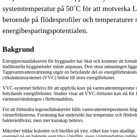
systemtemperatur på 50˚C för att motverka Le
beroende på flödesprofiler och temperaturer s
energibesparingspotentialen.
Bakgrund
Energiprestandakraven för byggnader har ökat och kommer att fortsätt
traditionella byggmetoder måste anpassas. Den stora utmaningen ligger
Tappvarmvattenvärmning utgör en betydande del av energiförbruknin
cirkulationssystemet (VVC) bidrar till stora energiförluster.
VVC-systemet behövs för att uppfylla krav på varmvattentemperatur oc
betydande energiförluster. Studier visar att VVC-förluster kan stå för
värmeanvändningen i flerbostadshus.
För att förhindra legionellabakterier hålls varmvattentemperaturen hög
värmeförlusterna. Forskning har undersökt hur temperatur och flödesh
bakterietillväxt, men mer kunskap behövs.
Mikrober bildar kolonier och biofilm på ytor, vilket kan vara skadligt.
exempel på en bakterie som trivs i biofilm, även i näringsfattiga miljöe