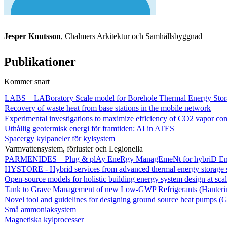
Jesper Knutsson
, Chalmers Arkitektur och Samhällsbyggnad
Publikationer
Kommer snart
LABS – LABoratory Scale model for Borehole Thermal Energy Stor
Recovery of waste heat from base stations in the mobile network
Experimental investigations to maximize efficiency of CO2 vapor co
Uthållig geotermisk energi för framtiden: AI in ATES
Spacergy kylpaneler för kylsystem
Varmvattensystem, förluster och Legionella
PARMENIDES – Plug & plAy EneRgy ManagEmeNt for hybriD Ene
HYSTORE - Hybrid services from advanced thermal energy storage 
Open-source models for holistic building energy system design at sca
Tank to Grave Management of new Low-GWP Refrigerants (Hantering a
Novel tool and guidelines for designing ground source heat pumps (
Små ammoniaksystem
Magnetiska kylprocesser