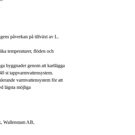
ngens påverkan på tillväxt av L.
lika temperaturer, flöden och
kliga byggnader genom att kartlägga
 40 st tappvarmvattensystem.
kulerande varmvattensystem för att
ed lägsta möjliga
k, Wallenstam AB,