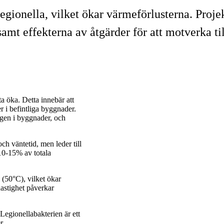
gionella, vilket ökar värmeförlusterna. Proje
amt effekterna av åtgärder för att motverka ti
a öka. Detta innebär att
 i befintliga byggnader.
gen i byggnader, och
h väntetid, men leder till
 10-15% av totala
 (50°C), vilket ökar
astighet påverkar
 Legionellabakterien är ett
r.