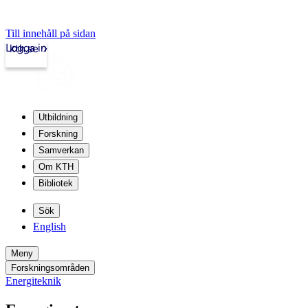
Till innehåll på sidan
Logga in
kth.se
Utbildning
Forskning
Samverkan
Om KTH
Bibliotek
Sök
English
Meny
Forskningsområden
Energiteknik