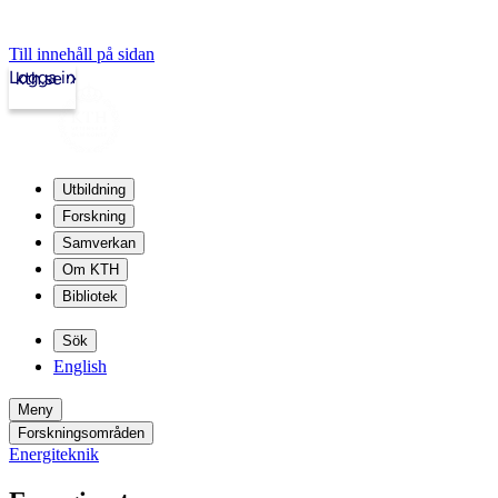
Till innehåll på sidan
Logga in
kth.se
Utbildning
Forskning
Samverkan
Om KTH
Bibliotek
Sök
English
Meny
Forskningsområden
Energiteknik